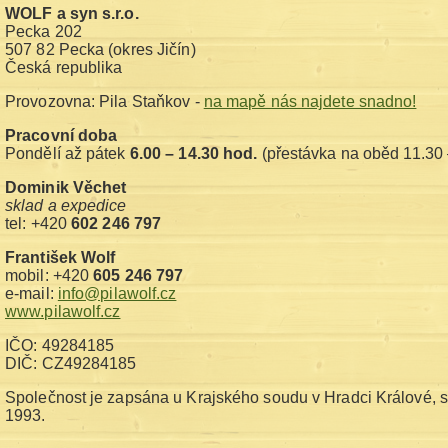
WOLF a syn s.r.o.
Pecka 202
507 82 Pecka (okres Jičín)
Česká republika
Provozovna: Pila Staňkov -
na mapě nás najdete snadno!
Pracovní doba
Pondělí až pátek
6.00 – 14.30 hod.
(přestávka na oběd 11.30 
Dominik Věchet
sklad a expedice
tel: +420
602 246 797
František Wolf
mobil: +420
605 246 797
e-mail:
info@pilawolf.cz
www.pilawolf.cz
IČO: 49284185
DIČ: CZ49284185
Společnost je zapsána u Krajského soudu v Hradci Králové, 
1993.