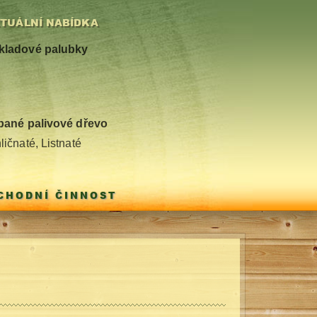
TUÁLNÍ NABÍDKA
kladové palubky
pané palivové dřevo
ličnaté, Listnaté
BCHODNÍ ČINNOST