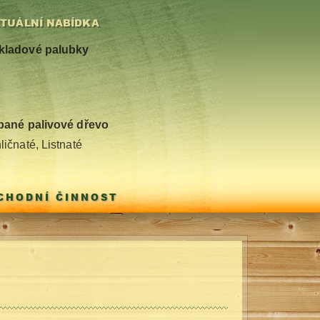
TUÁLNÍ NABÍDKA
kladové palubky
pané palivové dřevo
ličnaté, Listnaté
BCHODNÍ ČINNOST