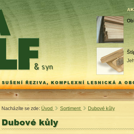
AK
Ob
Ští
Jeh
 SUŠENÍ ŘEZIVA, KOMPLEXNÍ LESNICKÁ A O
Nacházíte se zde:
Úvod
Sortiment
Dubové kůly
Dubové kůly