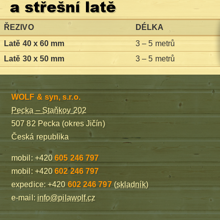
a střešní latě
ŘEZIVO
DÉLKA
Latě 40 x 60 mm
3 – 5 metrů
Latě
30 x 50 mm
3 – 5 metrů
WOLF & syn, s.r.o.
Pecka – Staňkov 202
507 82 Pecka (okres Jičín)
Česká republika
mobil: +420
605 246 797
mobil: +420
602 246 797
expedice: +420
602 246 797
(
skladník
)
e-mail:
info@pilawolf.cz