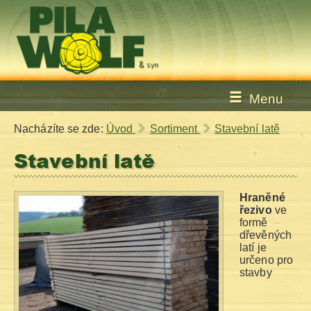
Menu
Nacházíte se zde:
Úvod
Sortiment
Stavební latě
Stavební latě
Hraněné
řezivo
ve
formě
dřevěných
latí je
určeno pro
stavby