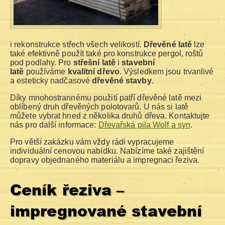
i rekonstrukce střech všech velikostí.
Dřevěné latě
lze
také efektivně použít také pro konstrukce pergol, roštů
pod podlahy. Pro
střešní latě
i
stavební
latě
používáme
kvalitní dřevo
. Výsledkem jsou trvanlivé
a esteticky nadčasové
dřevěné stavby
.
Díky mnohostrannému použití patří dřevěné latě mezi
oblíbený druh dřevěných polotovarů. U nás si latě
můžete vybrat hned z několika druhů dřeva. Kontaktujte
nás pro další informace:
Dřevařská pila Wolf a syn
.
Pro větší zakázku vám vždy rádi vypracujeme
individuální cenovou nabídku. Nabízíme také zajištění
dopravy objednaného materiálu a impregnaci řeziva.
Ceník řeziva –
impregnované stavební