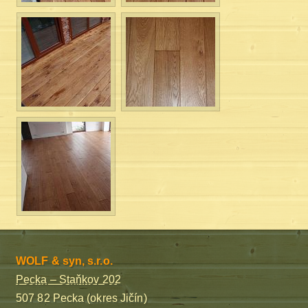
WOLF & syn, s.r.o.
Pecka – Staňkov 202
507 82 Pecka (okres Jičín)